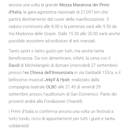
ancora una volta la grande
Mezza Maratona dei Primi
d’Italia
, la gara agonistica nazionale di 21,097 km che
partirà direttamente dal cuore della manifestazione. Il
raduno comincerà alle 8.00 e la partenza sarà alle 9.30 da
Via Madonna delle Grazie. Dalle 15.30 alle 20.00 sarà anche
possibile assistere ad esibizioni di arti marziali.
Tanto sport e tanto gusto per tutti, ma anche tanta
beneficienza. Da non dimenticare, infatti, la cena con il
David
di Michelangelo di domani (mercoledì 27 settembre)
presso l’
ex Chiesa dell’Annunziata
in via Garibaldi 153/a, e il
bellissimo musical
Jekyll & Hyde
, realizzato dalla
compagnia teatrale
OLBC
alle 21.45 di venerdì 29
settembre presso l’auditorium di San Domenico. Parte dei
proventi andrà alla Fondazione Chianelli.
I Primi d’Italia si conferma ancora una volta un festival a
tutto tondo, ricco di appuntamenti per tutti i gusti e tanta
solidarietà!