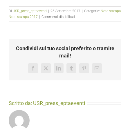
Di
USR_press_eptaeventi
|
26 Settembre 2017
|
Categorie:
Note stampa
,
su
Note stampa 2017
|
Commenti disabilitati
Primi
d’Italia:
Sport
e
spettacolo
Condividi sul tuo social preferito o tramite
per
mail!
tutti
Facebook
X
LinkedIn
Tumblr
Pinterest
Email
Scritto da:
USR_press_eptaeventi