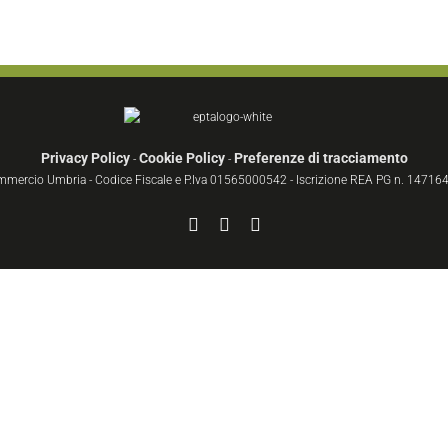
Privacy Policy
Cookie Policy
Preferenze di tracciamento
-
-
ommercio Umbria - Codice Fiscale e P.Iva 01565000542 - Iscrizione REA PG n. 147164 
Facebook
YouTube
Instagram