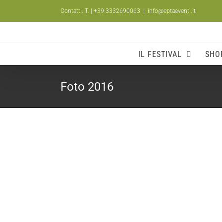
Salta
Contatti: T.
| +39 3332690063
|
info@eptaeventi.it
al
contenuto
IL FESTIVAL
SHO
Foto 2016