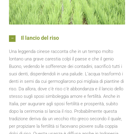
Il lancio del riso
Una leggenda cinese racconta che in un tempo molto
lontano una grave carestia colpì il paese e che il genio
Buono, vedendo le sofferenze dei contadini, sacrificò tutti i
suoi denti, disperdendoli in una palude. L’acqua trasformò i
denti in semi da cui germogliarono poi migliaia di piantine di
riso. Da allora, dove c’è riso c’è abbondanza e il lancio dello
stesso sugli sposi simboleggia amore e fertilità. Anche in
Italia, per augurare agli sposi fertilità e prosperità, subito
dopo la cerimonia si lancia il riso. Probabilmente questa
tradizione deriva da un vecchio rito greco secondo il quale,
per propiziare la fertilità si facevano piovere sulla coppia
dolci di riso. Questa usanza è diffusa anche in Indonesia,