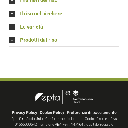
I numeri del riso
Il riso nel bicchere
Le varietà
Prodotti dal riso
Privacy Policy
Cookie Policy
Preferenze di tracciamento
-
-
Epta S.r.l. Socio Unico Confcommercio Umbria - Codice Fiscale e P.Iva
01565000542 - Iscrizione REA PG n. 147164 / Capitale Sociale €