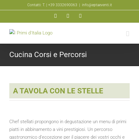
Salta
Contatti: T.
| +39 3332690063
|
info@eptaeventi.it
al
Facebook
YouTube
Instagram
contenuto
Cucina Corsi e Percorsi
A TAVOLA CON LE STELLE
Chef stellati propongono in degustazione un menu di primi
piatti in abbinamento a vini prestigiosi. Un percorso
gastronomico d’eccezione per il piacere dei vostri occhi e