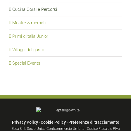
Cucina Corsi e Percorsi
Mostre & mercati
Primi d’Italia Junior
Villaggi del gusto
Special Events
Privacy Policy
Cookie Policy
Preferenze di tracciamento
-
-
Epta S.r.l. Socio Unico Confcommercio Umbria - Codice Fiscale e P.Iva