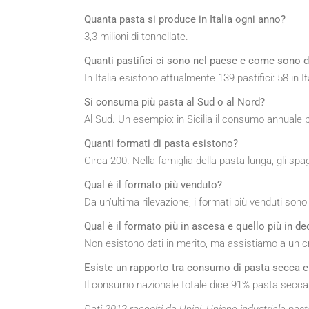
Quanta pasta si produce in Italia ogni anno?
3,3 milioni di tonnellate.
Quanti pastifici ci sono nel paese e come sono di
In Italia esistono attualmente 139 pastifici: 58 in I
Si consuma più pasta al Sud o al Nord?
Al Sud. Un esempio: in Sicilia il consumo annuale pr
Quanti formati di pasta esistono?
Circa 200. Nella famiglia della pasta lunga, gli spag
Qual è il formato più venduto?
Da un’ultima rilevazione, i formati più venduti sono 
Qual è il formato più in ascesa e quello più in de
Non esistono dati in merito, ma assistiamo a un cr
Esiste un rapporto tra consumo di pasta secca e
Il consumo nazionale totale dice 91% pasta secca e
Dati 2012 raccolti da Unipi, Unione industriale pastai