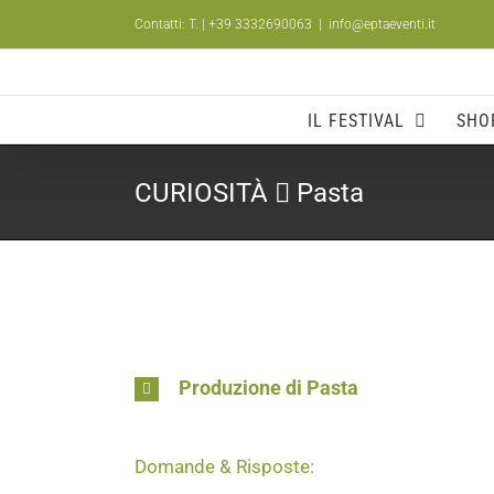
Salta
Contatti: T.
| +39 3332690063
|
info@eptaeventi.it
al
contenuto
IL FESTIVAL
SHO
CURIOSITÀ
Pasta
Produzione di Pasta
Domande & Risposte: