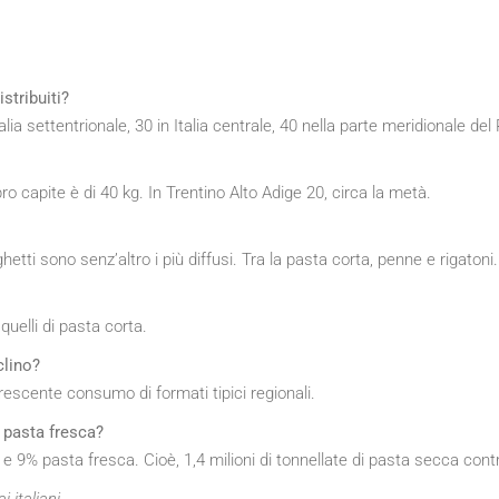
stribuiti?
talia settentrionale, 30 in Italia centrale, 40 nella parte meridionale de
o capite è di 40 kg. In Trentino Alto Adige 20, circa la metà.
hetti sono senz’altro i più diffusi. Tra la pasta corta, penne e rigatoni.
quelli di pasta corta.
clino?
escente consumo di formati tipici regionali.
 pasta fresca?
 9% pasta fresca. Cioè, 1,4 milioni di tonnellate di pasta secca cont
 italiani.