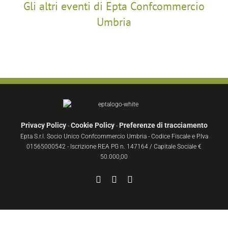
Gli altri eventi di Epta Confcommercio
Umbria
Privacy Policy
Cookie Policy
Preferenze di tracciamento
-
-
Epta S.r.l. Socio Unico Confcommercio Umbria - Codice Fiscale e P.Iva
01565000542 - Iscrizione REA PG n. 147164 / Capitale Sociale €
50.000,00
Facebook
YouTube
Instagram