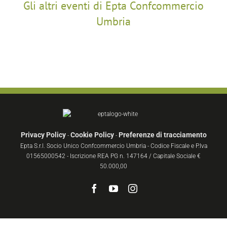
Gli altri eventi di Epta Confcommercio
Umbria
Privacy Policy
Cookie Policy
Preferenze di tracciamento
-
-
Epta S.r.l. Socio Unico Confcommercio Umbria - Codice Fiscale e P.Iva
01565000542 - Iscrizione REA PG n. 147164 / Capitale Sociale €
50.000,00
Facebook
YouTube
Instagram