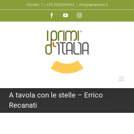
Salta
Contatti: T.
| +39 3332690063
|
info@eptaeventi.it
al
Facebook
YouTube
Instagram
contenuto
A tavola con le stelle – Errico
Recanati