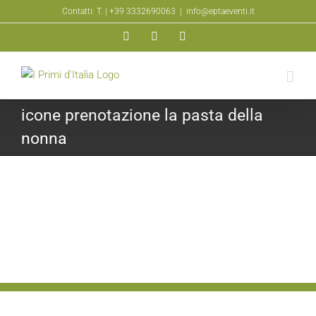
Salta
Contatti: T.
| +39 3332690063
|
info@eptaeventi.it
al
Facebook
YouTube
Instagram
contenuto
icone prenotazione la pasta della
nonna