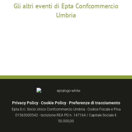
Gli altri eventi di Epta Confcommercio
Umbria
Privacy Policy
Cookie Policy
Preferenze di tracciamento
-
-
Epta S.r.l. Socio Unico Confcommercio Umbria - Codice Fiscale e P.Iva
01565000542 - Iscrizione REA PG n. 147164 / Capitale Sociale €
50.000,00