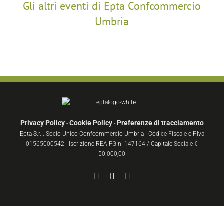
Gli altri eventi di Epta Confcommercio
Umbria
Privacy Policy
Cookie Policy
Preferenze di tracciamento
-
-
Epta S.r.l. Socio Unico Confcommercio Umbria - Codice Fiscale e P.Iva
01565000542 - Iscrizione REA PG n. 147164 / Capitale Sociale €
50.000,00
Facebook
YouTube
Instagram