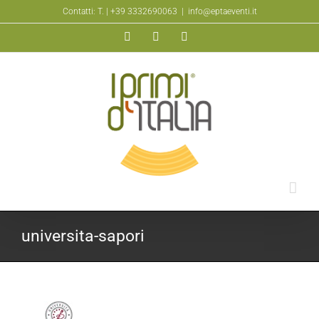
Salta
Contatti: T.
| +39 3332690063
|
info@eptaeventi.it
al
Facebook
YouTube
Instagram
contenuto
universita-sapori