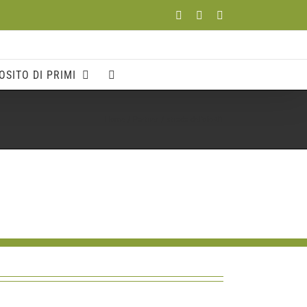
Facebook
YouTube
Instagram
OSITO DI PRIMI
Home
Partner
strada dell’olio-01