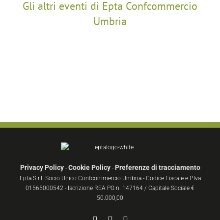
Gli altri eventi di Epta Confcommercio
Umbria
Privacy Policy
Cookie Policy
Preferenze di tracciamento
-
-
Epta S.r.l. Socio Unico Confcommercio Umbria - Codice Fiscale e P.Iva
01565000542 - Iscrizione REA PG n. 147164 / Capitale Sociale €
50.000,00
Facebook
YouTube
Instagram