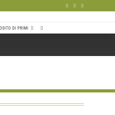
Facebook
YouTube
Instagram
OSITO DI PRIMI
Home
Partner
neff