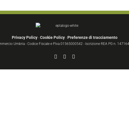
Privacy Policy
Cookie Policy
Preferenze di tracciamento
-
-
ommercio Umbria - Codice Fiscale e P.Iva 01565000542 - Iscrizione REA PG n. 147164 
Facebook
YouTube
Instagram