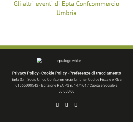
Gli altri eventi di Epta Confcommercio
Umbria
Privacy Policy
Cookie Policy
Preferenze di tracciamento
-
-
Epta S.r.l. Socio Unico Confcommercio Umbria - Codice Fiscale e P.Iva
01565000542 - Iscrizione REA PG n. 147164 / Capitale Sociale €
50.000,00
Facebook
YouTube
Instagram