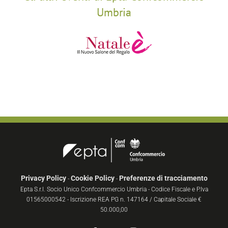
Umbria
Privacy Policy
Cookie Policy
Preferenze di tracciamento
-
-
Epta S.r.l. Socio Unico Confcommercio Umbria - Codice Fiscale e P.Iva
01565000542 - Iscrizione REA PG n. 147164 / Capitale Sociale €
50.000,00