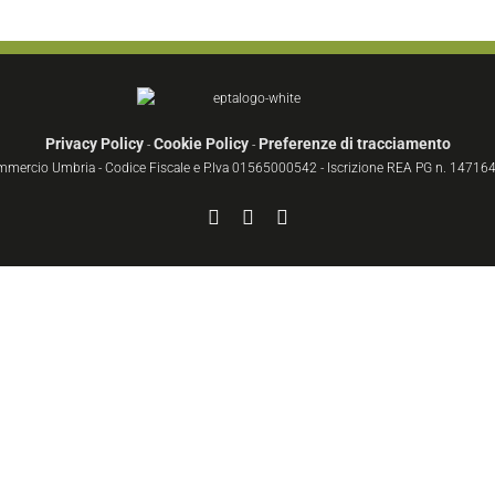
Privacy Policy
Cookie Policy
Preferenze di tracciamento
-
-
ommercio Umbria - Codice Fiscale e P.Iva 01565000542 - Iscrizione REA PG n. 147164 
Facebook
YouTube
Instagram