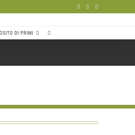
Facebook
YouTube
Instagram
OSITO DI PRIMI
Home
Partner
LOGO uds definitivo