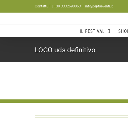
Salta
Contatti: T.
| +39 3332690063
|
info@eptaeventi.it
al
contenuto
IL FESTIVAL
SHO
LOGO uds definitivo