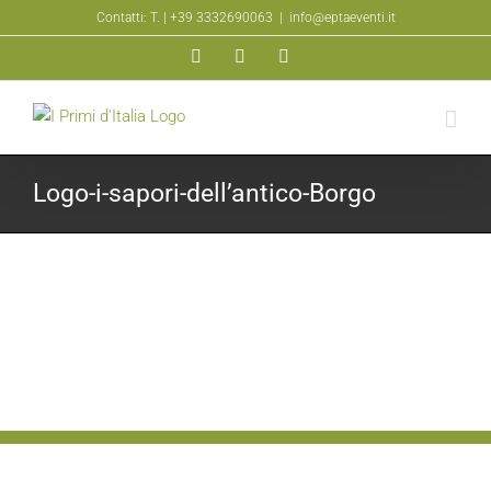
Salta
Contatti: T.
| +39 3332690063
|
info@eptaeventi.it
al
Facebook
YouTube
Instagram
contenuto
Logo-i-sapori-dell’antico-Borgo