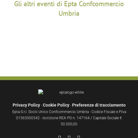
Gli altri eventi di Epta Confcommercio
Umbria
Privacy Policy
Cookie Policy
Preferenze di tracciamento
-
-
Epta S.r.l. Socio Unico Confcommercio Umbria - Codice Fiscale e P.Iva
01565000542 - Iscrizione REA PG n. 147164 / Capitale Sociale €
50.000,00
Facebook
YouTube
Instagram