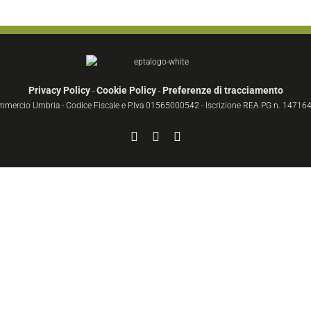
Privacy Policy
Cookie Policy
Preferenze di tracciamento
-
-
ommercio Umbria - Codice Fiscale e P.Iva 01565000542 - Iscrizione REA PG n. 147164 
Facebook
YouTube
Instagram