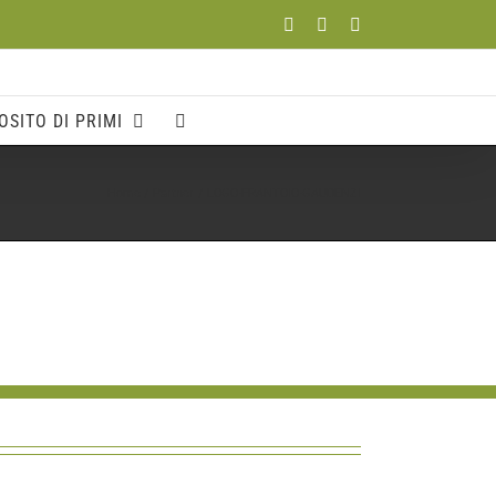
Facebook
YouTube
Instagram
OSITO DI PRIMI
Home
Partner
LOGO-FRANTOIO-GAUDENZI