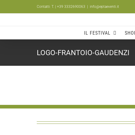
Salta
Contatti: T.
| +39 3332690063
|
info@eptaeventi.it
al
contenuto
IL FESTIVAL
SHO
LOGO-FRANTOIO-GAUDENZI