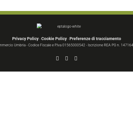
Privacy Policy
Cookie Policy
Preferenze di tracciamento
-
-
ommercio Umbria - Codice Fiscale e P.Iva 01565000542 - Iscrizione REA PG n. 147164 
Facebook
YouTube
Instagram