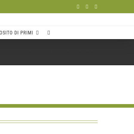
Facebook
YouTube
Instagram
OSITO DI PRIMI
Home
Partner
LOGO Colfiorito mondo squisito