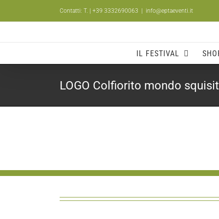
Salta
Contatti: T.
| +39 3332690063
|
info@eptaeventi.it
al
contenuto
IL FESTIVAL
SHO
LOGO Colfiorito mondo squisi