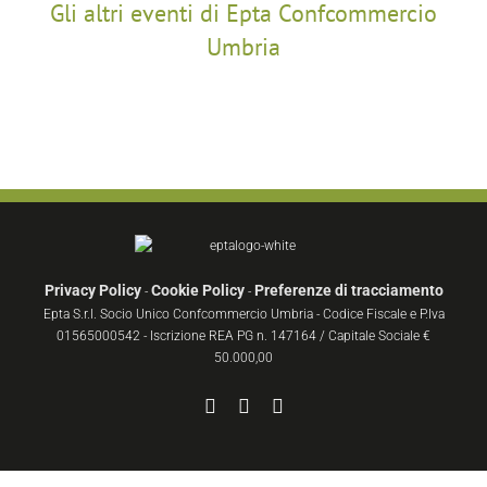
Gli altri eventi di Epta Confcommercio
Umbria
Privacy Policy
Cookie Policy
Preferenze di tracciamento
-
-
Epta S.r.l. Socio Unico Confcommercio Umbria - Codice Fiscale e P.Iva
01565000542 - Iscrizione REA PG n. 147164 / Capitale Sociale €
50.000,00
Facebook
YouTube
Instagram