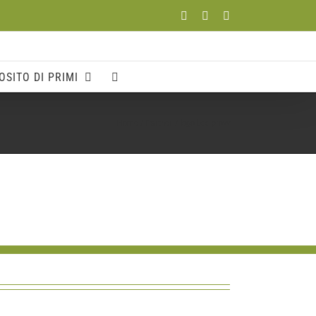
Facebook
YouTube
Instagram
OSITO DI PRIMI
Home
Partner
logo bcc provv