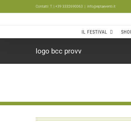
Salta
Contatti: T.
| +39 3332690063
|
info@eptaeventi.it
al
contenuto
IL FESTIVAL
SHO
logo bcc provv