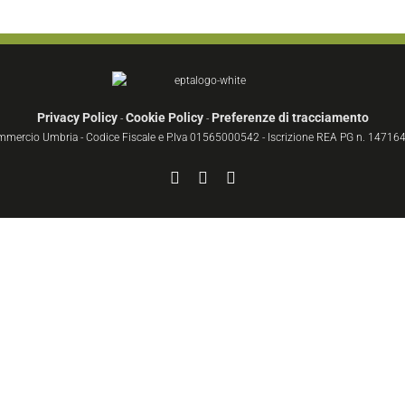
Privacy Policy
Cookie Policy
Preferenze di tracciamento
-
-
ommercio Umbria - Codice Fiscale e P.Iva 01565000542 - Iscrizione REA PG n. 147164 
Facebook
YouTube
Instagram