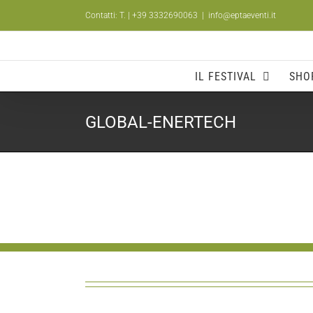
Salta
Contatti: T.
| +39 3332690063
|
info@eptaeventi.it
al
contenuto
IL FESTIVAL
SHO
GLOBAL-ENERTECH