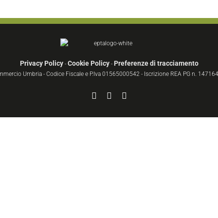
Privacy Policy
Cookie Policy
Preferenze di tracciamento
-
-
ommercio Umbria - Codice Fiscale e P.Iva 01565000542 - Iscrizione REA PG n. 147164 
Facebook
YouTube
Instagram