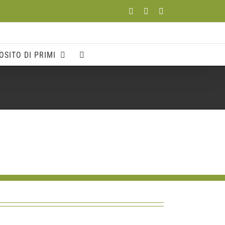
Facebook
YouTube
Instagram
OSITO DI PRIMI
Home
Partner
GLOBAL-ENERTECH