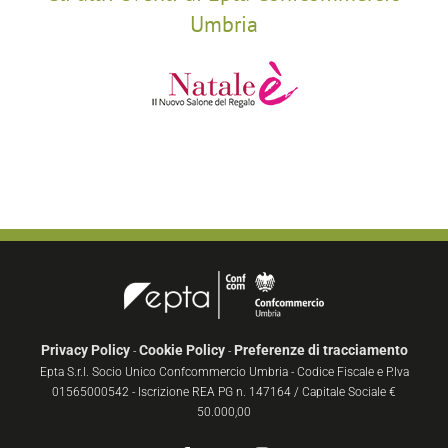
Umbria
Privacy Policy
Cookie Policy
Preferenze di tracciamento
-
-
Epta S.r.l. Socio Unico Confcommercio Umbria - Codice Fiscale e P.Iva
01565000542 - Iscrizione REA PG n. 147164 / Capitale Sociale €
50.000,00