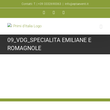
Salta
Contatti: T.
| +39 3332690063
|
info@eptaeventi.it
al
Facebook
YouTube
Instagram
contenuto
09_VDG_SPECIALITA EMILIANE E
ROMAGNOLE