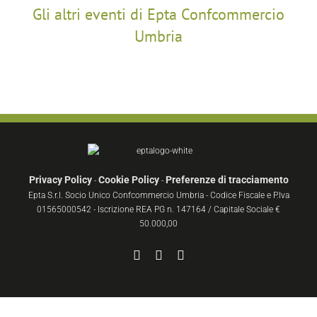
Gli altri eventi di Epta Confcommercio
Umbria
Privacy Policy
Cookie Policy
Preferenze di tracciamento
-
-
Epta S.r.l. Socio Unico Confcommercio Umbria - Codice Fiscale e P.Iva
01565000542 - Iscrizione REA PG n. 147164 / Capitale Sociale €
50.000,00
Facebook
YouTube
Instagram