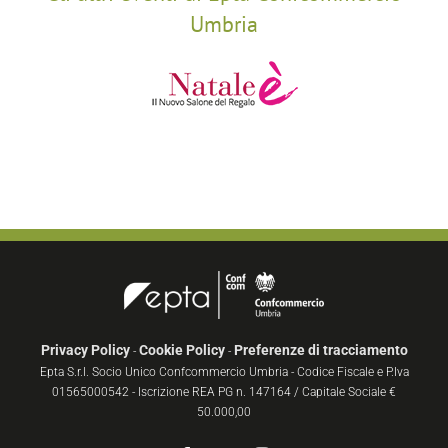
Umbria
Privacy Policy
Cookie Policy
Preferenze di tracciamento
-
-
Epta S.r.l. Socio Unico Confcommercio Umbria - Codice Fiscale e P.Iva
01565000542 - Iscrizione REA PG n. 147164 / Capitale Sociale €
50.000,00