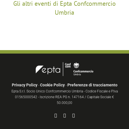
Gli altri eventi di Epta Confcommercio
Umbria
Privacy Policy
Cookie Policy
Preferenze di tracciamento
-
-
Epta S.r.l. Socio Unico Confcommercio Umbria - Codice Fiscale e P.Iva
01565000542 - Iscrizione REA PG n. 147164 / Capitale Sociale €
50.000,00
Facebook
YouTube
Instagram