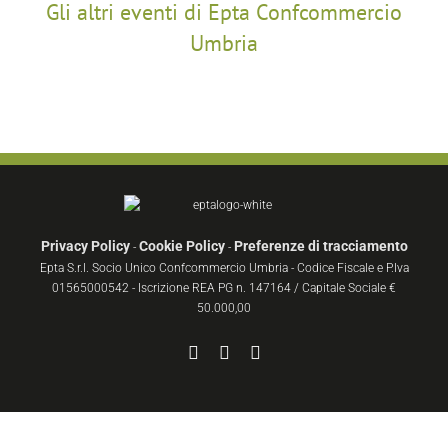
Gli altri eventi di Epta Confcommercio
Umbria
Privacy Policy
Cookie Policy
Preferenze di tracciamento
-
-
Epta S.r.l. Socio Unico Confcommercio Umbria - Codice Fiscale e P.Iva
01565000542 - Iscrizione REA PG n. 147164 / Capitale Sociale €
50.000,00
Facebook
YouTube
Instagram