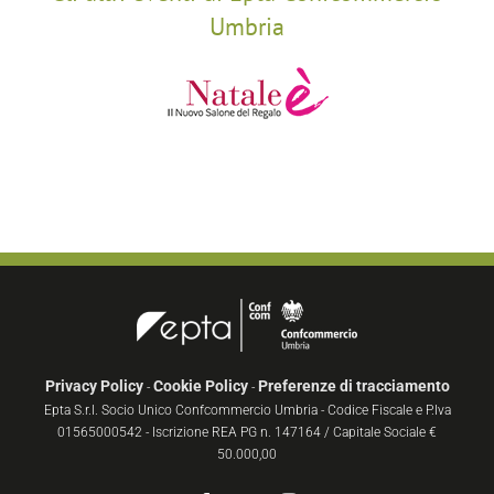
Umbria
Privacy Policy
Cookie Policy
Preferenze di tracciamento
-
-
Epta S.r.l. Socio Unico Confcommercio Umbria - Codice Fiscale e P.Iva
01565000542 - Iscrizione REA PG n. 147164 / Capitale Sociale €
50.000,00