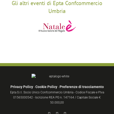
Gli altri eventi di Epta Confcommercio
Umbria
Privacy Policy
Cookie Policy
Preferenze di tracciamento
-
-
Epta S.r.l. Socio Unico Confcommercio Umbria - Codice Fiscale e P.Iva
01565000542 - Iscrizione REA PG n. 147164 / Capitale Sociale €
50.000,00
Facebook
YouTube
Instagram