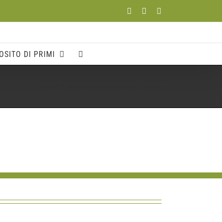
Facebook
YouTube
Instagram
OSITO DI PRIMI
Home
Il Festival
Boutique della pasta
carazita