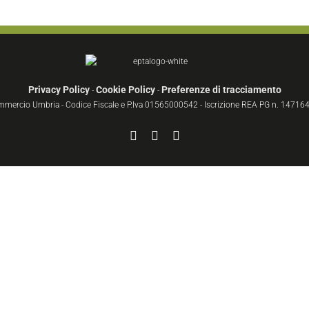
Privacy Policy
Cookie Policy
Preferenze di tracciamento
-
-
ommercio Umbria - Codice Fiscale e P.Iva 01565000542 - Iscrizione REA PG n. 147164 
Facebook
YouTube
Instagram