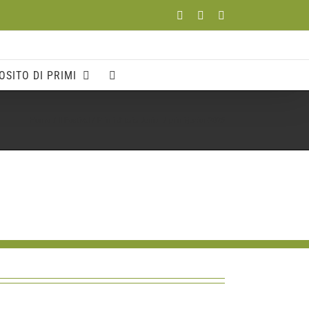
Facebook
YouTube
Instagram
OSITO DI PRIMI
Home
Il Festival
Primi d’Italia Junior
primi-junior-2025