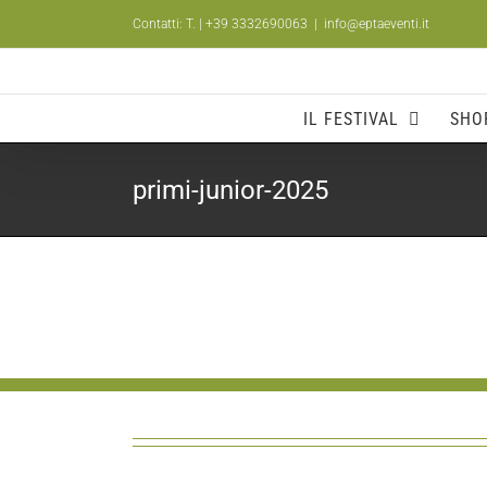
Salta
Contatti: T.
| +39 3332690063
|
info@eptaeventi.it
al
contenuto
IL FESTIVAL
SHO
primi-junior-2025