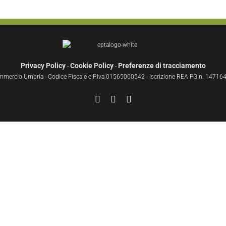
Privacy Policy
Cookie Policy
Preferenze di tracciamento
-
-
ommercio Umbria - Codice Fiscale e P.Iva 01565000542 - Iscrizione REA PG n. 147164 
Facebook
YouTube
Instagram