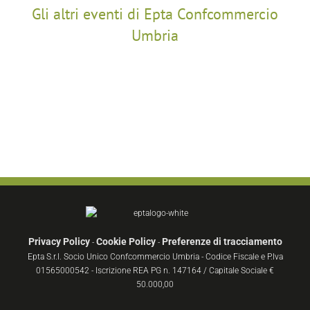
Gli altri eventi di Epta Confcommercio
Umbria
Privacy Policy
Cookie Policy
Preferenze di tracciamento
-
-
Epta S.r.l. Socio Unico Confcommercio Umbria - Codice Fiscale e P.Iva
01565000542 - Iscrizione REA PG n. 147164 / Capitale Sociale €
50.000,00