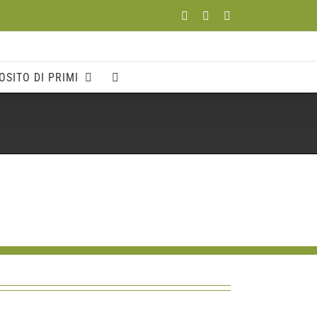
Facebook
YouTube
Instagram
OSITO DI PRIMI
Home
Il Festival
logo ROSSI