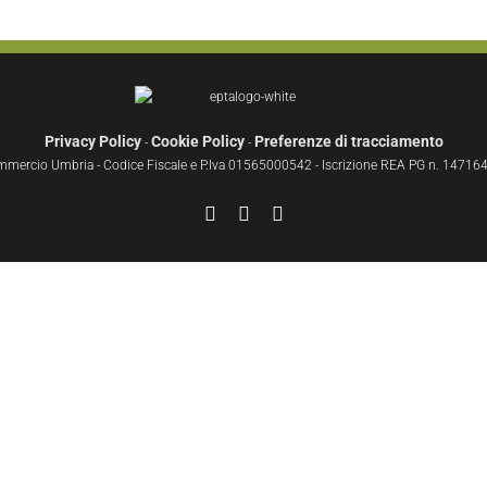
Privacy Policy
Cookie Policy
Preferenze di tracciamento
-
-
ommercio Umbria - Codice Fiscale e P.Iva 01565000542 - Iscrizione REA PG n. 147164 
Facebook
YouTube
Instagram