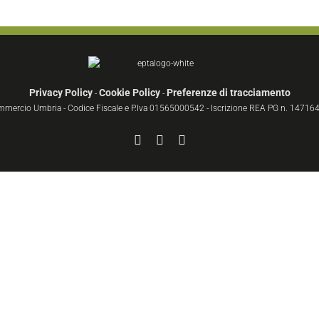
Privacy Policy
Cookie Policy
Preferenze di tracciamento
-
-
ommercio Umbria - Codice Fiscale e P.Iva 01565000542 - Iscrizione REA PG n. 147164 
Facebook
YouTube
Instagram