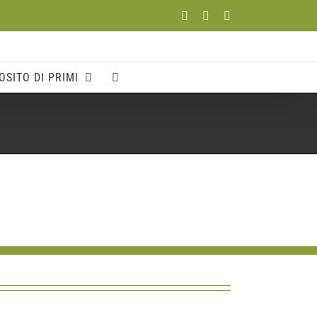
Facebook
YouTube
Instagram
OSITO DI PRIMI
Home
Il Festival
loghi-quintoquarto