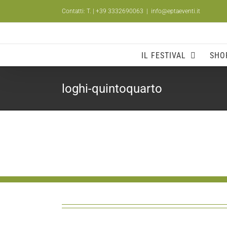
Salta
Contatti: T.
| +39 3332690063
|
info@eptaeventi.it
al
contenuto
IL FESTIVAL
SHO
loghi-quintoquarto