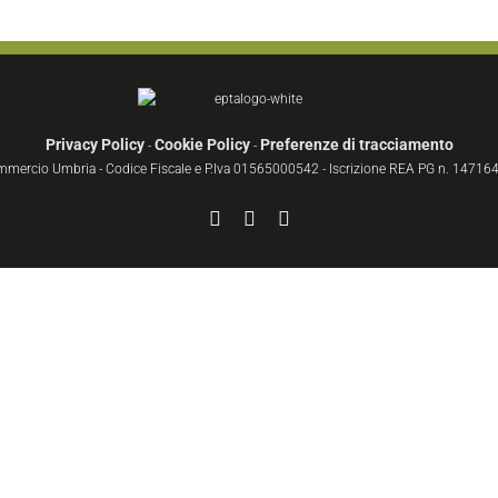
Privacy Policy
Cookie Policy
Preferenze di tracciamento
-
-
ommercio Umbria - Codice Fiscale e P.Iva 01565000542 - Iscrizione REA PG n. 147164 
Facebook
YouTube
Instagram