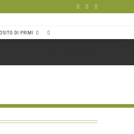
Facebook
YouTube
Instagram
OSITO DI PRIMI
Home
Il Festival
loghi-pigpassion