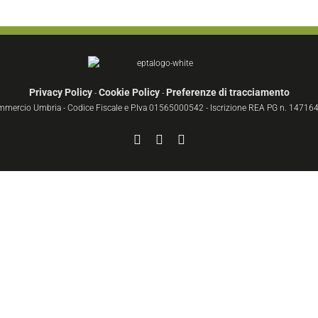
Privacy Policy
Cookie Policy
Preferenze di tracciamento
-
-
ommercio Umbria - Codice Fiscale e P.Iva 01565000542 - Iscrizione REA PG n. 147164 
Facebook
YouTube
Instagram