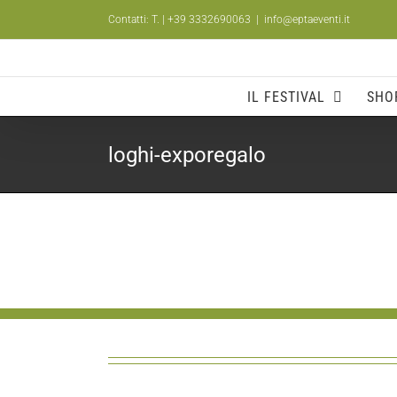
Salta
Contatti: T.
| +39 3332690063
|
info@eptaeventi.it
al
contenuto
IL FESTIVAL
SHO
loghi-exporegalo