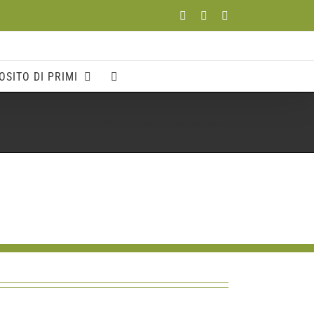
Facebook
YouTube
Instagram
OSITO DI PRIMI
Home
Il Festival
loghi-exporegalo