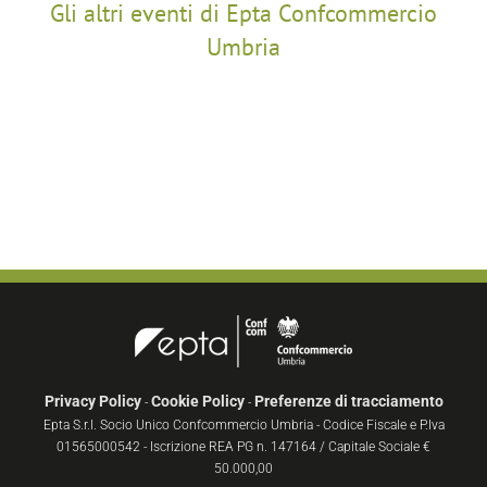
Gli altri eventi di Epta Confcommercio
Umbria
Privacy Policy
Cookie Policy
Preferenze di tracciamento
-
-
Epta S.r.l. Socio Unico Confcommercio Umbria - Codice Fiscale e P.Iva
01565000542 - Iscrizione REA PG n. 147164 / Capitale Sociale €
50.000,00