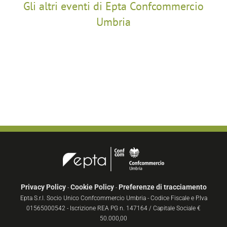
Gli altri eventi di Epta Confcommercio
Umbria
Privacy Policy
Cookie Policy
Preferenze di tracciamento
-
-
Epta S.r.l. Socio Unico Confcommercio Umbria - Codice Fiscale e P.Iva
01565000542 - Iscrizione REA PG n. 147164 / Capitale Sociale €
50.000,00