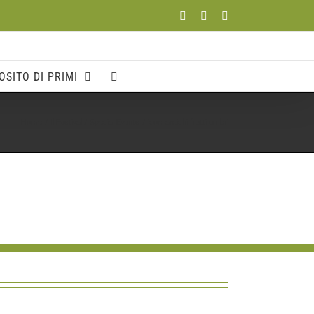
Facebook
YouTube
Instagram
OSITO DI PRIMI
Home
Il Festival
Special Events
icon_antichi.frutti.umbri