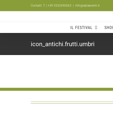
Salta
Contatti: T.
| +39 3332690063
|
info@eptaeventi.it
al
contenuto
IL FESTIVAL
SHO
icon_antichi.frutti.umbri