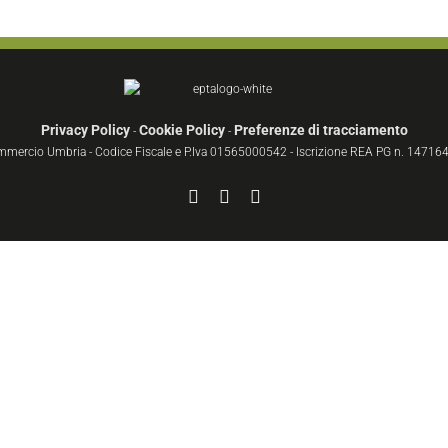
Privacy Policy
Cookie Policy
Preferenze di tracciamento
-
-
ommercio Umbria - Codice Fiscale e P.Iva 01565000542 - Iscrizione REA PG n. 147164 
Facebook
YouTube
Instagram