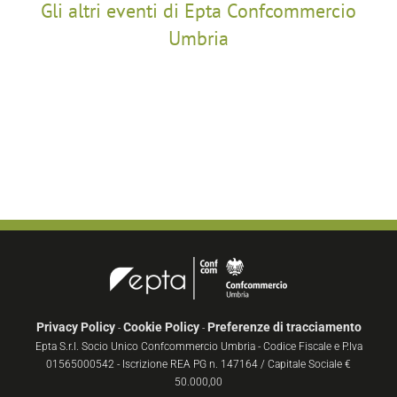
Gli altri eventi di Epta Confcommercio
Umbria
Privacy Policy
Cookie Policy
Preferenze di tracciamento
-
-
Epta S.r.l. Socio Unico Confcommercio Umbria - Codice Fiscale e P.Iva
01565000542 - Iscrizione REA PG n. 147164 / Capitale Sociale €
50.000,00