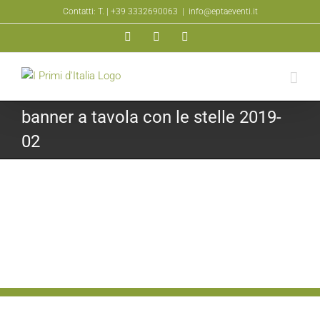
Salta
Contatti: T.
| +39 3332690063
|
info@eptaeventi.it
al
Facebook
YouTube
Instagram
contenuto
banner a tavola con le stelle 2019-
02