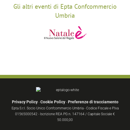
Gli altri eventi di Epta Confcommercio
Umbria
Privacy Policy
Cookie Policy
Preferenze di tracciamento
-
-
Epta S.r.l. Socio Unico Confcommercio Umbria - Codice Fiscale e P.Iva
01565000542 - Iscrizione REA PG n. 147164 / Capitale Sociale €
50.000,00