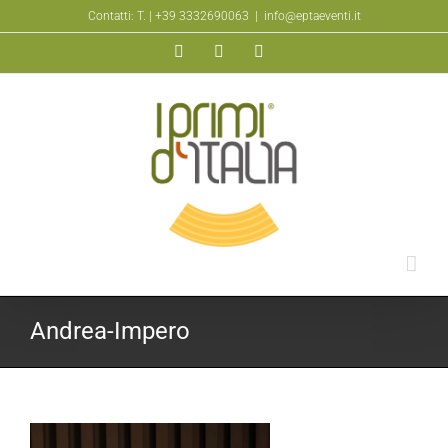
Salta
Contatti: T.
| +39 3332690063
|
info@eptaeventi.it
al
Facebook
YouTube
Instagram
contenuto
Andrea-Impero