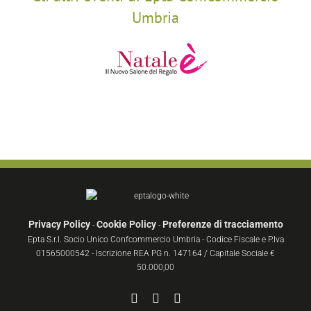
Umbria
Privacy Policy
Cookie Policy
Preferenze di tracciamento
-
-
Epta S.r.l. Socio Unico Confcommercio Umbria - Codice Fiscale e P.Iva
01565000542 - Iscrizione REA PG n. 147164 / Capitale Sociale €
50.000,00
Facebook
YouTube
Instagram