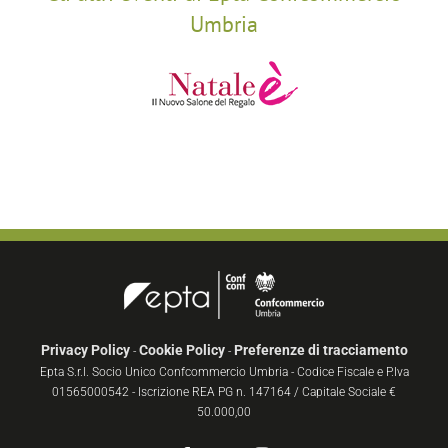
Umbria
Privacy Policy
Cookie Policy
Preferenze di tracciamento
-
-
Epta S.r.l. Socio Unico Confcommercio Umbria - Codice Fiscale e P.Iva
01565000542 - Iscrizione REA PG n. 147164 / Capitale Sociale €
50.000,00