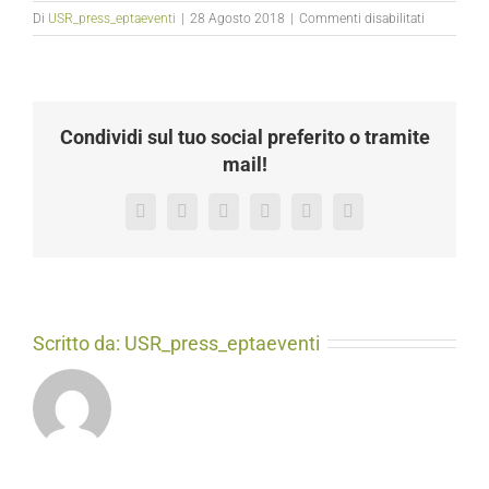
su
Di
USR_press_eptaeventi
|
28 Agosto 2018
|
Commenti disabilitati
4
Condividi sul tuo social preferito o tramite
mail!
Facebook
X
LinkedIn
Tumblr
Pinterest
Email
Scritto da:
USR_press_eptaeventi