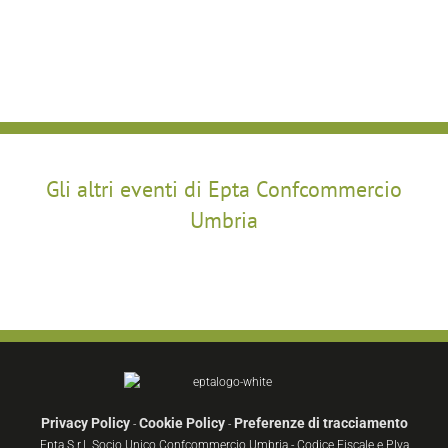
Gli altri eventi di Epta Confcommercio
Umbria
Privacy Policy
Cookie Policy
Preferenze di tracciamento
-
-
Epta S.r.l. Socio Unico Confcommercio Umbria - Codice Fiscale e P.Iva