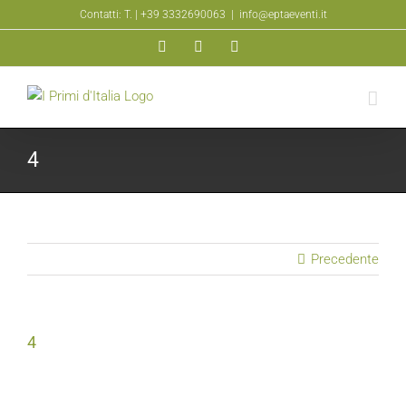
Salta
Contatti: T.
| +39 3332690063
|
info@eptaeventi.it
al
Facebook
YouTube
Instagram
contenuto
4
Precedente
4