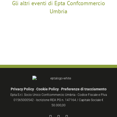
Gli altri eventi di Epta Confcommercio
Umbria
Privacy Policy
Cookie Policy
Preferenze di tracciamento
-
-
Epta S.r.l. Socio Unico Confcommercio Umbria - Codice Fiscale e P.Iva
01565000542 - Iscrizione REA PG n. 147164 / Capitale Sociale €
50.000,00
Facebook
YouTube
Instagram