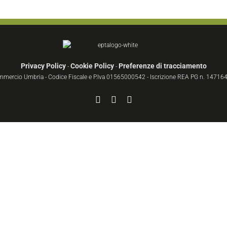
Privacy Policy
Cookie Policy
Preferenze di tracciamento
-
-
ommercio Umbria - Codice Fiscale e P.Iva 01565000542 - Iscrizione REA PG n. 147164 
Facebook
YouTube
Instagram