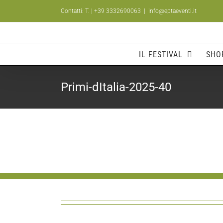
Salta
Contatti: T.
| +39 3332690063
|
info@eptaeventi.it
al
contenuto
IL FESTIVAL
SHO
Primi-dItalia-2025-40