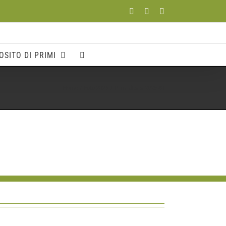
Facebook
YouTube
Instagram
OSITO DI PRIMI
Home
Foto 2025
Primi-dItalia-2025-40