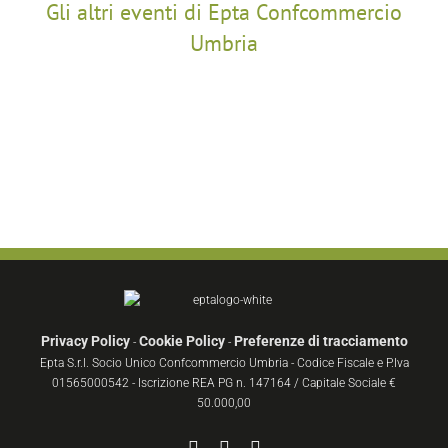
Gli altri eventi di Epta Confcommercio
Umbria
Privacy Policy
Cookie Policy
Preferenze di tracciamento
-
-
Epta S.r.l. Socio Unico Confcommercio Umbria - Codice Fiscale e P.Iva
01565000542 - Iscrizione REA PG n. 147164 / Capitale Sociale €
50.000,00
Facebook
YouTube
Instagram