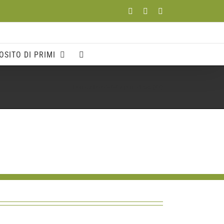
Facebook
YouTube
Instagram
OSITO DI PRIMI
Home
Foto 2024
primi-ditalia (47)