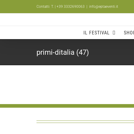
Salta
Contatti: T.
| +39 3332690063
|
info@eptaeventi.it
al
contenuto
IL FESTIVAL
SHO
primi-ditalia (47)