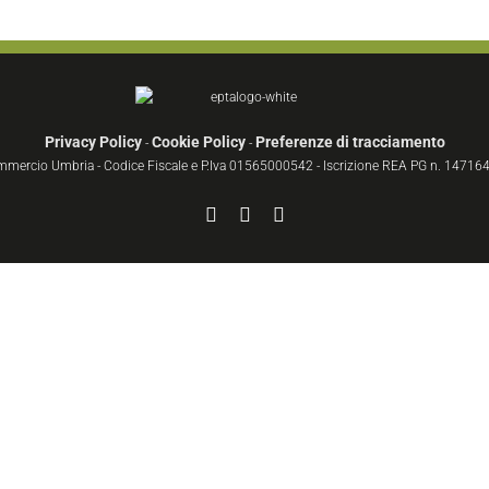
Privacy Policy
Cookie Policy
Preferenze di tracciamento
-
-
ommercio Umbria - Codice Fiscale e P.Iva 01565000542 - Iscrizione REA PG n. 147164 
Facebook
YouTube
Instagram