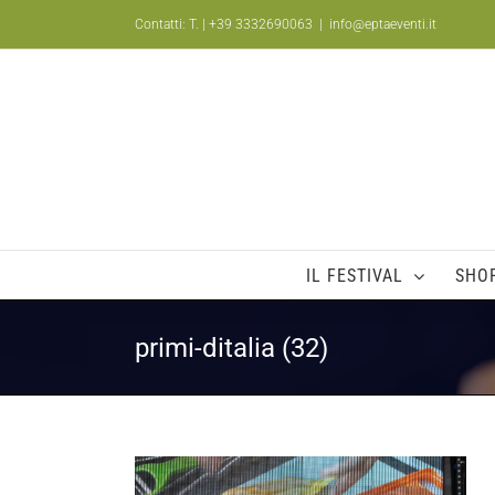
Salta
Contatti: T.
| +39 3332690063
|
info@eptaeventi.it
al
contenuto
IL FESTIVAL
SHO
primi-ditalia (32)